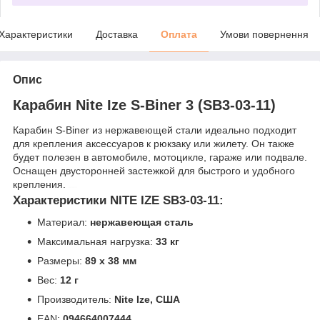
Характеристики
Доставка
Оплата
Умови повернення
Опис
Карабин Nite Ize S-Biner 3 (SB3-03-11)
Карабин S-Biner из нержавеющей стали идеально подходит
для крепления аксессуаров к рюкзаку или жилету. Он также
будет полезен в автомобиле, мотоцикле, гараже или подвале.
Оснащен двусторонней застежкой для быстрого и удобного
крепления.
карабін
Характеристики NITE IZE SB3-03-11:
Материал:
нержавеющая сталь
Максимальная нагрузка:
33 кг
Размеры:
89 х 38 мм
Вес:
12 г
Производитель:
Nite Ize, США
EAN:
094664007444