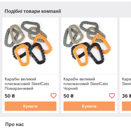
Подібні товари компанії
Карабін великий
Карабін великий
Кара
пласмасовий SteelCats
пласмасовий SteelCats
Stee
Помаранчевий
Чорний
50
50
36
₴
₴
Купити
Купити
Про нас