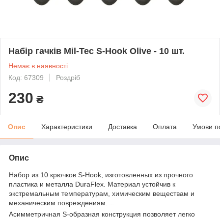
Набір гачків Mil-Tec S-Hook Olive - 10 шт.
Немає в наявності
Код: 67309
Роздріб
230
₴
Опис
Характеристики
Доставка
Оплата
Умови п
Опис
Набор из 10 крючков S-Hook, изготовленных из прочного
пластика и металла DuraFlex. Материал устойчив к
экстремальным температурам, химическим веществам и
механическим повреждениям.
mil-tec
Асимметричная S-образная конструкция позволяет легко