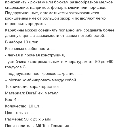
прикрепить к рюкзаку или брюкам разнообразное мелкое
снаряжение, например, фонари, ключи или перчатки.
Подпружиненные, автоматически закрывающиеся
кронштейны имеют большой зазор и позволяют легко
переносить предметы.
control-zet.com
Карабины можно соединять попарно или создавать более
длинную цепь в зависимости от ваших потребностей.
кружка
В наборе 10 штук
военная стальная с карабином olive
Ключевые особенности:
термосы
- легкая и прочная конструкция,
контрол-зет
- устойчива к экстремальным температурам от -50 до +90
градусов С
товары для туризма
- подпружиненное, крепкое закрытие.
путешествий
– Можно комбинировать между собой
фляги
Технические характеристики
бутылки
Материал: DuraFlex, металл
control-zet
Вес: 4 г
рыбалка
Количество: 10 шт.
спорт
Цвет: олыва
альпинизм
Размеры: 50 x 23 x 5 мм
путешествия
Производитель: Mil-Tec, Германия
отдых