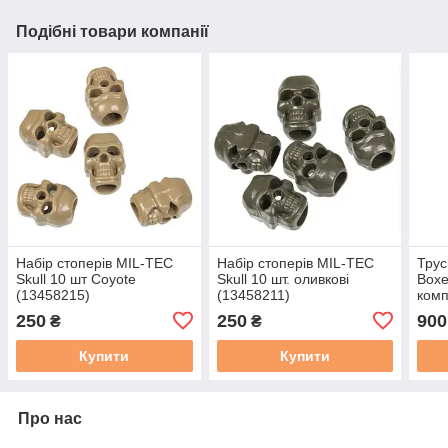
Подібні товари компанії
Набір стоперів MIL-TEC
Набір стоперів MIL-TEC
Трус
Skull 10 шт Сoyote
Skull 10 шт. оливкові
Boxe
(13458215)
(13458211)
комп
РОЗ
250
250
900
₴
₴
Купити
Купити
Про нас