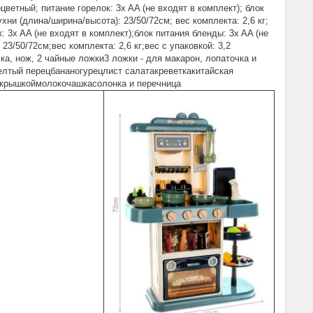
тный; питание горелок: 3x AA (не входят в комплект); блок
хни (длина/ширина/высота): 23/50/72см; вес комплекта: 2,6 кг;
x AA (не входят в комплект);блок питания бленды: 3x AA (не
3/50/72см;вес комплекта: 2,6 кг;вес с упаковкой: 3,2
, нож, 2 чайные ложки3 ложки - для макарон, лопаточка и
елтый перецбананогурецлист салатакреветкакитайская
 крышкоймолокочашкасолонка и перечница