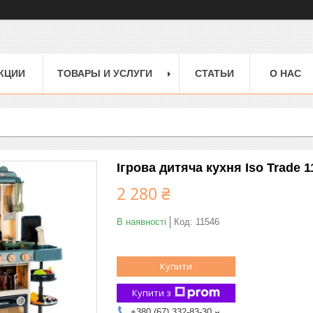
КЦИИ
ТОВАРЫ И УСЛУГИ
СТАТЬИ
О НАС
Ігрова дитяча кухня Iso Trade 
2 280 ₴
В наявності
Код:
11546
Купити
Купити з
+380 (67) 332-83-30