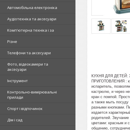
Автомобільна електроніка
Аудіотехніка та аксесуари
Комп'ютерна техніка і за
Різне
Телефони та аксесуари
Фото, відеокамери та
аксесуари
КУХНЯ ДЛЯ ДЕТЕЙ:
Інструмент
ПРИГОТОВЛЕНИЯ : кух
испаритель, позволя
кастрюлю, и через не
Контрольно-вимірювальні
кран с помпой. Прост
прилади
а также мыть посуду
разными кнопками. Пе
Спорт і відпочинок
издается характерный
родителей. Звучание
Дім і сад
цветами: красным и 
общению, сотрудниче