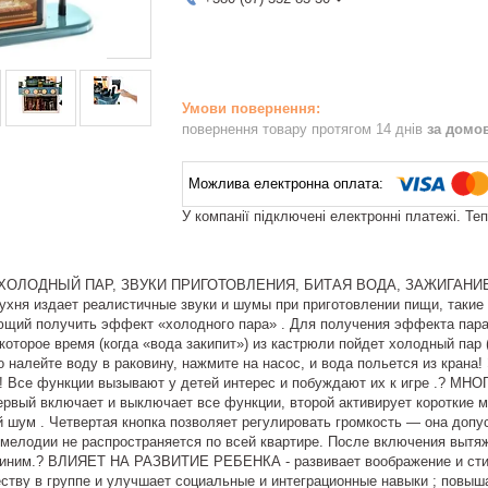
повернення товару протягом 14 днів
за домо
У компанії підключені електронні платежі. Те
 ХОЛОДНЫЙ ПАР, ЗВУКИ ПРИГОТОВЛЕНИЯ, БИТАЯ ВОДА, ЗАЖИГАНИ
ня издает реалистичные звуки и шумы при приготовлении пищи, такие к
ющий получить эффект «холодного пара» . Для получения эффекта пара 
которое время (когда «вода закипит») из кастрюли пойдет холодный пар
о налейте воду в раковину, нажмите на насос, и вода польется из крана
 ! Все функции вызывают у детей интерес и побуждают их к игре .? 
рвый включает и выключает все функции, второй активирует короткие ме
 шум . Четвертая кнопка позволяет регулировать громкость — она допус
 мелодии не распространяется по всей квартире. После включения вытя
синим.? ВЛИЯЕТ НА РАЗВИТИЕ РЕБЕНКА - развивает воображение и стиму
ству в группе и улучшает социальные и интеграционные навыки ; повыша