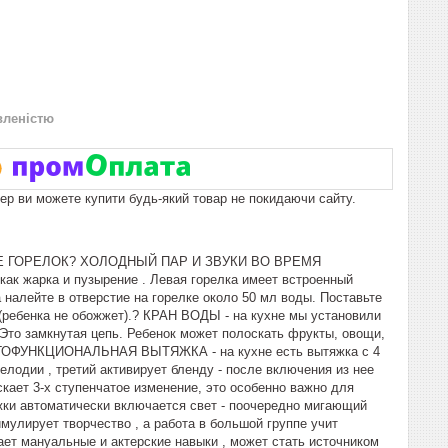
вленістю
пер ви можете купити будь-який товар не покидаючи сайту.
Е ГОРЕЛОК? ХОЛОДНЫЙ ПАР И ЗВУКИ ВО ВРЕМЯ
ак жарка и пузырение . Левая горелка имеет встроенный
налейте в отверстие на горелке около 50 мл воды. Поставьте
 (ребенка не обожжет).? КРАН ВОДЫ - на кухне мы установили
! Это замкнутая цепь. Ребенок может полоскать фрукты, овощи,
МНОГОФУНКЦИОНАЛЬНАЯ ВЫТЯЖКА - на кухне есть вытяжка с 4
лодии , третий активирует бленду - после включения из нее
кает 3-х ступенчатое изменение, это особенно важно для
жки автоматически включается свет - поочередно мигающий
лирует творчество , а работа в большой группе учит
ет мануальные и актерские навыки , может стать источником