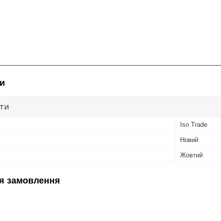
и
ути
Iso Trade
Новий
Жовтий
я замовлення