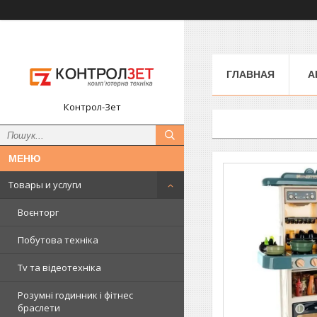
ГЛАВНАЯ
А
Контрол-Зет
Товары и услуги
Воєнторг
Побутова техніка
Tv та відеотехніка
Розумні годинник і фітнес
браслети