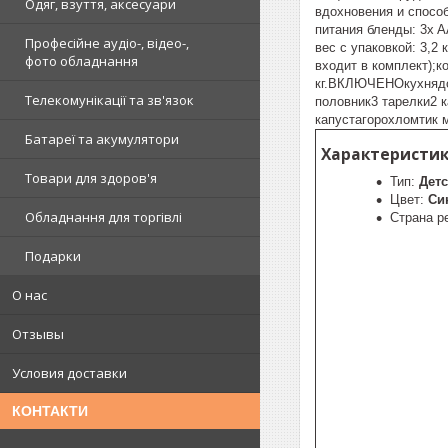
Одяг, взуття, аксесуари
вдохновения и спосо
питания бленды: 3x A
Професійне аудіо-, відео-,
вес с упаковкой: 3,
фото обладнання
входит в комплект);к
кг.ВКЛЮЧЕНОкухнядос
Телекомунікації та зв'язок
половник3 тарелки2 
капустагорохломтик 
Батареї та акумулятори
Характеристики
Товари для здоров'я
Тип:
Детс
Цвет:
Си
Обладнання для торгівлі
Страна р
Подарки
О нас
Отзывы
Условия доставки
КОНТАКТИ