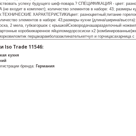
бствовать успеху будущего шеф-повара.? СПЕЦИФИКАЦИЯ - цвет: разноцве
A (не входит в комплект); количество элементов в наборе: 43; размеры ку
2 кг.ТЕХНИЧЕСКИЕ ХАРАКТЕРИСТИКИцвет: разноцветный;питание горелок: 3
оличество элементов в наборе: 43;размеры кухни (длина/ширина/высота): 2
ка, 2 мела, губкагоршок с крышкойСковородачашаразделочный ножвилка
картонные коробкижаренное яйцопомидорсосиски x2 (комбинированные)ж
морковиломтик перцакарамболазаклинателькетчуп и горчицасахарница с
 Iso Trade 11546:
кая кухня
ний
егистрации бренда:
Германия