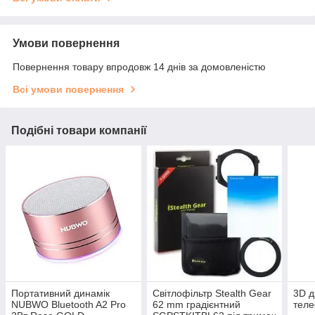
Умови повернення
Повернення товару впродовж 14 днів за домовленістю
Всі умови повернення
Подібні товари компанії
Портативний динамік
Світлофільтр Stealth Gear
3D д
NUBWO Bluetooth A2 Pro
62 mm градієнтний
теле