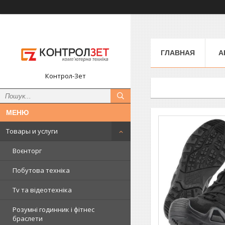
ГЛАВНАЯ
А
Контрол-Зет
Товары и услуги
Воєнторг
Побутова техніка
Tv та відеотехніка
Розумні годинник і фітнес
браслети