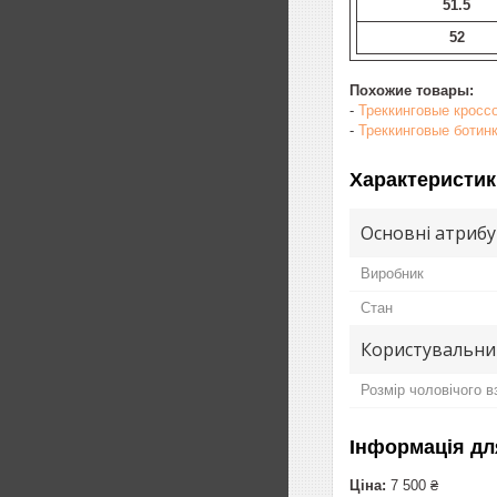
51.5
52
Похожие товары:
-
Треккинговые кросс
-
Треккинговые ботин
Характеристик
Основні атриб
Виробник
Стан
Користувальни
Розмір чоловічого в
Інформація дл
Ціна:
7 500 ₴