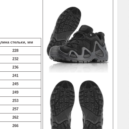
лина стельки, мм
228
232
236
241
245
249
253
257
262
266