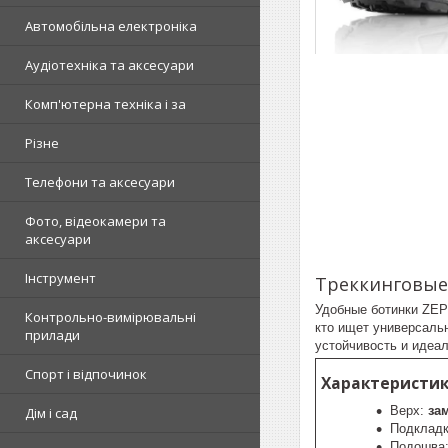
Автомобільна електроніка
Аудіотехніка та аксесуари
Комп'ютерна техніка і за
Різне
Телефони та аксесуари
Фото, відеокамери та
аксесуари
Інструмент
Треккинговые 
Удобные ботинки ZEP
Контрольно-вимірювальні
кто ищет универсаль
прилади
устойчивость и идеа
Спорт і відпочинок
Характеристики
Верх:
за
Дім і сад
Подклад
Подошва