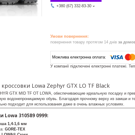
+380 (67) 332-83-30
повернення товару протягом 14 днів
за домо
У компанії підключені електронні платежі. Те
кроссовки Lowa Zephyr GTX LO TF Black
HYR GTX MID TF ОТ LOWA, обеспечивающие идеальную посадку и прево
ную водонепроницаемую обувь. Благодаря прочному верху из замши и 
льно подходит для использования даже в очень влажных условиях.
lowa
 Lowa 310589 0999:
мша 1,4-1,6 мм
ка:
GORE-TEX
:
LOWA® Cross