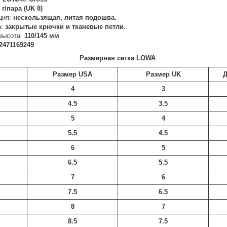
 г/пара (UK 8)
ция:
нескользящая, литая подошва.
а:
закрытые крючки и тканевые петли.
высота:
110/145 мм
2471169249
Размерная сетка LOWA
Размер USA
Размер UK
Д
4
3
4.5
3.5
5
4
5.5
4.5
6
5
6.5
5.5
7
6
7.5
6.5
8
7
8.5
7.5