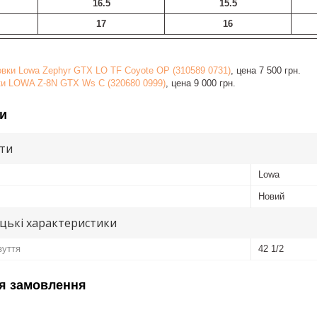
16.5
15.5
17
16
овки Lowa Zephyr GTX LO TF Coyote OP (310589 0731)
, цена 7 500 грн.
ки LOWA Z-8N GTX Ws C (320680 0999)
, цена 9 000 грн.
и
ути
Lowa
Новий
цькі характеристики
зуття
42 1/2
я замовлення