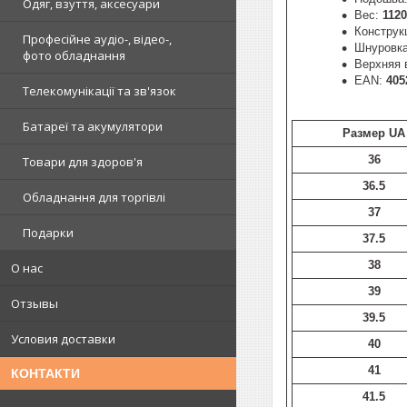
Одяг, взуття, аксесуари
Вес:
1120
Конструк
Професійне аудіо-, відео-,
Шнуровк
фото обладнання
Верхняя 
EAN:
405
Телекомунікації та зв'язок
Батареї та акумулятори
Размер UA
36
Товари для здоров'я
36.5
Обладнання для торгівлі
37
Подарки
37.5
38
О нас
39
Отзывы
39.5
Условия доставки
40
41
КОНТАКТИ
41.5