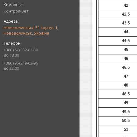
42
Контрол-Зет
42.5
43.5
Нововолинська 51 корпус 1,
44
Нововолинськ, Україна
44.5
+380 (67) 332-83-30
45
до 18:00
46
+380 (96) 219-62-96
46.5
до 22:00
47
48
48.5
49
49.5
50.5
51