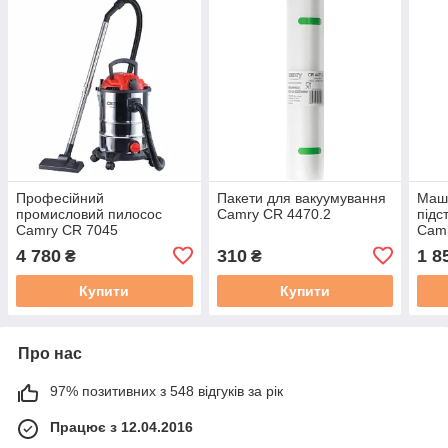
Професійний
Пакети для вакуумування
Маш
промисловий пилосос
Camry CR 4470.2
підс
Camry CR 7045
Cam
4 780
310
1 8
₴
₴
Купити
Купити
Про нас
97% позитивних з 548 відгуків за рік
Працює з 12.04.2016