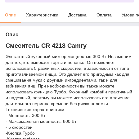
Опис
Характеристики
Доставка
Оплата
Умови п
Опис
Смеситель CR 4218 Camry
Элегантный кухонный миксер мощностью 300 Вт. Незаменим
для тех, кто выпекает торты и печенье. Он позволяет
использовать 5 различных скоростей, в зависимости от типа
приготавливаемой пищи. Это делает его пригодным как для
смешивания муки с другими ингредиентами, так и для
взбивания яиц. При необходимости вы также можете
использовать функцию Турбо. Кухонный комбайн практичный
и надежный, поэтому вы можете использовать его в течение
длительного периода времени без риска поломки.
Технические характеристики:
- Мощность: 300 Вт
- Максимальная мощность: 800 Вт
- 5 скоростей
-Кнопка Турбо