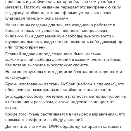
прочность и устойчивость, которая больше чем у любого
металла. Поэтому название передает эту внутреннюю силу,
выдержку, стойкость, которая формируется в человеке
благодаря тяжелым испытаниям.
control-zet.com
Наши штаны созданы для тех, кто ежедневно работает в
боевых и тяжелых условиях - военные, спецназовцы,
силовики. Они дают максимум свободы, выносливости и
функциональности, когда нельзя позволить себе дискомфорт
или потерю времени.
герць
Главной задачей перед созданием было: достичь
максимальной свободы движений в каждом элементе брюк,
без потери высоких износостойких свойств.
rip-stop
Наши конструкторы этого достигли благодаря материалам и
конструкции.
teflon
Брюки изготовлены из ткани NySpan (нейлон + спандекс), что
обеспечивает высокую износостойкость и эластичность.
контрол-зет
Благодаря особому плетению и плотности материал устойчив
к истиранию и разрывам, а также надежно защищает от
ветра.
8070
Кроме того, ткань растягивается в четырех направлениях, что
повышает комфорт и свободу движений.
тактические штаны
Дополнительно имеет DWR-обработку, которая отталкивает