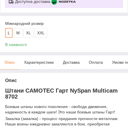
Доступна доставка
Міжнародний розмір
L
M
XL
XXL
В наявності
Опис
Характеристики
Доставка
Оплата
Умови п
Опис
Штани CAMOTEC Гарт NySpan Multicam
8702
Боевые штаны нового поколения - свобода движения,
надежность в каждом шаге! Это наши боевые штаны Гарт!
штаны
Закалка (закалка) - процесс придания прочности металлам.
Наши воины ежедневно закаляются в бою, приобретая