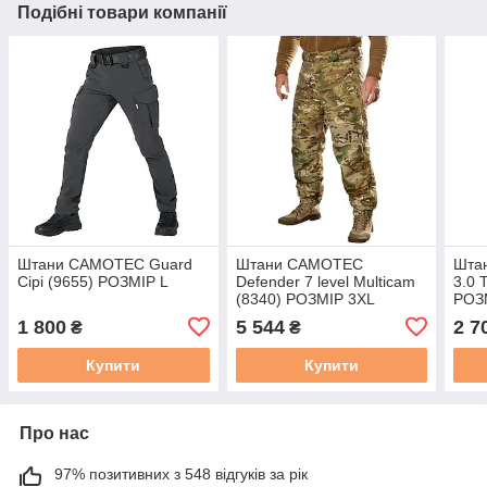
Подібні товари компанії
Штани CAMOTEC Guard
Штани CAMOTEC
Шта
Сірі (9655) РОЗМІР L
Defender 7 level Multicam
3.0 
(8340) РОЗМІР 3XL
РОЗ
1 800
5 544
2 7
₴
₴
Купити
Купити
Про нас
97% позитивних з 548 відгуків за рік