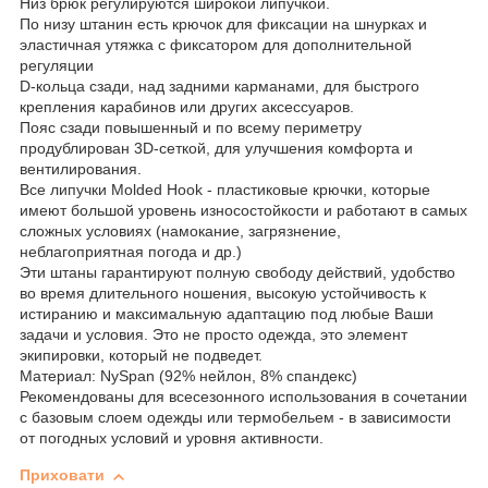
Низ брюк регулируются широкой липучкой.
По низу штанин есть крючок для фиксации на шнурках и
эластичная утяжка с фиксатором для дополнительной
регуляции
D-кольца сзади, над задними карманами, для быстрого
крепления карабинов или других аксессуаров.
Пояс сзади повышенный и по всему периметру
продублирован 3D-сеткой, для улучшения комфорта и
вентилирования.
Все липучки Molded Hook - пластиковые крючки, которые
имеют большой уровень износостойкости и работают в самых
сложных условиях (намокание, загрязнение,
неблагоприятная погода и др.)
Эти штаны гарантируют полную свободу действий, удобство
во время длительного ношения, высокую устойчивость к
истиранию и максимальную адаптацию под любые Ваши
задачи и условия. Это не просто одежда, это элемент
экипировки, который не подведет.
Материал: NySpan (92% нейлон, 8% спандекс)
Рекомендованы для всесезонного использования в сочетании
с базовым слоем одежды или термобельем - в зависимости
от погодных условий и уровня активности.
Приховати