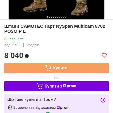
Штани CAMOTEC Гарт NySpan Multicam 8702
РОЗМІР L
В наявності
Код: 8702
Роздріб
8 040
₴
Купити
або
Купити з
Що таке купити з Пром?
Замовлення під захистом