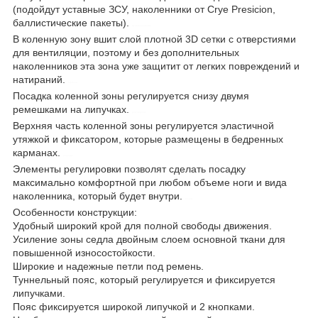
(подойдут уставные ЗСУ, наколенники от Crye Presicion,
баллистические пакеты).
функциональные
В коленную зону вшит слой плотной 3D сетки с отверстиями
для вентиляции, поэтому и без дополнительных
наколенников эта зона уже защитит от легких повреждений и
натираний.
карманы
Посадка коленной зоны регулируется снизу двумя
ремешками на липучках.
регулировка
Верхняя часть коленной зоны регулируется эластичной
утяжкой и фиксатором, которые размещены в бедренных
карманах.
военные
Элементы регулировки позволят сделать посадку
максимально комфортной при любом объеме ноги и вида
наколенника, который будет внутри.
туризм
Особенности конструкции:
Удобный широкий крой для полной свободы движения.
Усиление зоны седла двойным слоем основной ткани для
повышенной износостойкости.
Широкие и надежные петли под ремень.
Туннельный пояс, который регулируется и фиксируется
липучками.
Пояс фиксируется широкой липучкой и 2 кнопками.