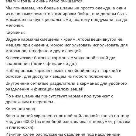
влагу и грязь и очень легко очищается.
армейские штаны
Мы понимаем, что боевые штаны не просто одежда, а один
из основных элементов экипировки бойца, они должны быть
максимально функциональными, поэтому продумали все до
мелочей.
милитари
Карманы:
control-zet
Задние карманы смещены к краям, чтобы вещи внутри не
мешали при сидении, можно использовать использовать для
магазинов, телефона и других вещей.
рип-стоп
Классические боковые карманы с усиленной зоной для
снаряжения (ножик, фонарик и др.).
тефлон
Набедренные карманы имеют двойной доступ: верхний и
боковой, для доступа к вещам из любого положения.
прочные
Внутренние сетчатые разделители в карманах для удобного
разделения и фиксации мелких вещей.
износостойкие
По низу штанины присутствует карман под турникет с
дренажным отверстием.
водоотталкивающие
Коленная зона:
ветрозащитные
Зона коленей укреплена плотной нейлоновой тканью по типу
кордуры 600D (из подобной изготавливают подсумки, рюкзаки
и плитоноски).
комфортные
Изнутри колен расположены отделения под наколенники