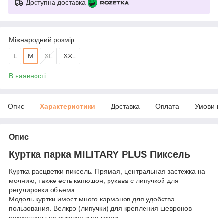
Доступна доставка
Міжнародний розмір
L
M
XL
XXL
В наявності
Опис
Характеристики
Доставка
Оплата
Умови 
Опис
Куртка парка MILITARY PLUS Пиксель
Куртка расцветки пиксель. Прямая, центральная застежка на
молнию, также есть капюшон, рукава с липучкой для
регулировки объема.
Модель куртки имеет много карманов для удобства
пользования. Велкро (липучки) для крепления шевронов
размещены на рукавах и на груди.