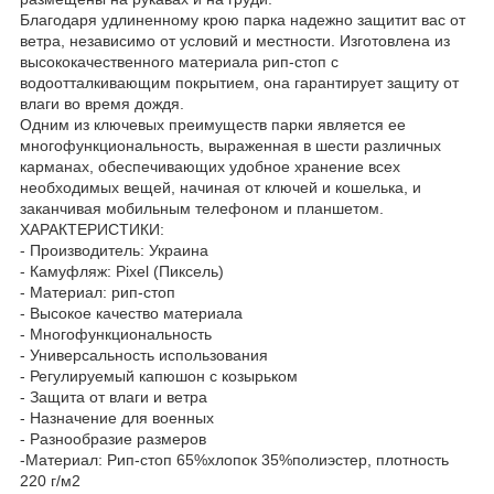
Благодаря удлиненному крою парка надежно защитит вас от
ветра, независимо от условий и местности. Изготовлена из
высококачественного материала рип-стоп с
водоотталкивающим покрытием, она гарантирует защиту от
влаги во время дождя.
Одним из ключевых преимуществ парки является ее
многофункциональность, выраженная в шести различных
карманах, обеспечивающих удобное хранение всех
необходимых вещей, начиная от ключей и кошелька, и
заканчивая мобильным телефоном и планшетом.
ХАРАКТЕРИСТИКИ:
- Производитель: Украина
- Камуфляж: Pixel (Пиксель)
- Материал: рип-стоп
- Высокое качество материала
- Многофункциональность
- Универсальность использования
- Регулируемый капюшон с козырьком
- Защита от влаги и ветра
- Назначение для военных
- Разнообразие размеров
-Материал: Рип-стоп 65%хлопок 35%полиэстер, плотность
220 г/м2