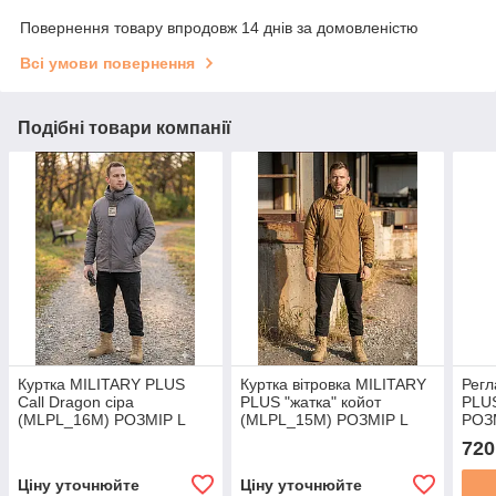
Повернення товару впродовж 14 днів за домовленістю
Всі умови повернення
Подібні товари компанії
Куртка MILITARY PLUS
Куртка вітровка MILITARY
Регл
Call Dragon сіра
PLUS "жатка" койот
PLUS
(MLPL_16M) РОЗМІР L
(MLPL_15M) РОЗМІР L
РОЗ
720
Ціну уточнюйте
Ціну уточнюйте