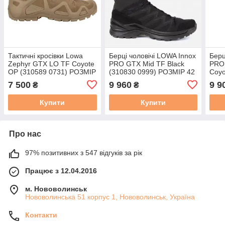
Тактичні кросівки Lowa
Берці чоловічі LOWA Innox
Берц
Zephyr GTX LO TF Coyote
PRO GTX Mid TF Black
PRO
OP (310589 0731) РОЗМІР
(310830 0999) РОЗМІР 42
Coyo
41.5
РОЗ
7 500
9 960
9 9
₴
₴
Купити
Купити
Про нас
97% позитивних з 547 відгуків за рік
Працює з 12.04.2016
м. Нововолинськ
Нововолинська 51 корпус 1, Нововолинськ, Україна
Контакти