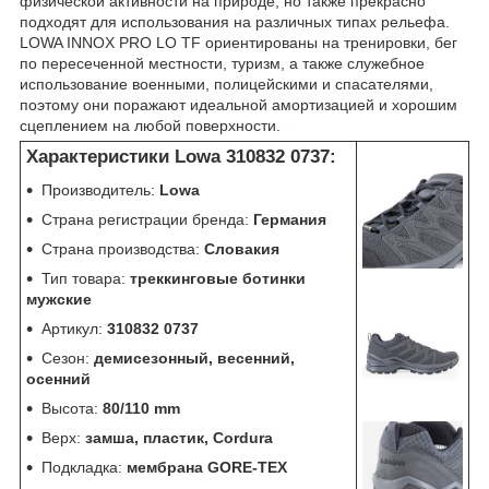
физической активности на природе, но также прекрасно
подходят для использования на различных типах рельефа.
LOWA INNOX PRO LO TF ориентированы на тренировки, бег
по пересеченной местности, туризм, а также служебное
использование военными, полицейскими и спасателями,
поэтому они поражают идеальной амортизацией и хорошим
сцеплением на любой поверхности.
lowa
Характеристики Lowa 310832 0737:
Производитель:
Lowa
Страна регистрации бренда:
Германия
Страна производства:
Словакия
Тип товара:
треккинговые ботинки
мужские
Артикул:
310832 0737
Сезон:
демисезонный, весенний,
осенний
Высота:
80/110 mm
Верх:
замша, пластик, Cordura
Подкладка:
мембрана GORE-TEX