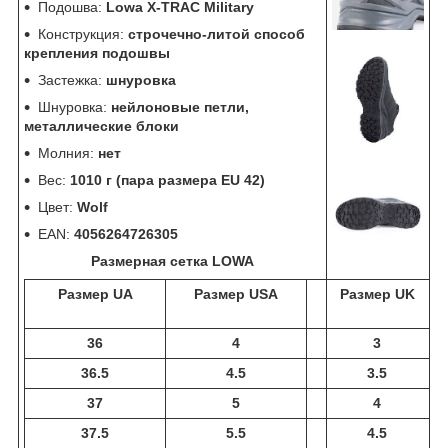
Подошва:
Lowa X-TRAC Military
Конструкция:
строчечно-литой способ
крепления подошвы
Застежка:
шнуровка
Шнуровка:
нейлоновые петли,
металлические блоки
Молния:
нет
Вес:
1010 г (пара размера EU 42)
Цвет:
Wolf
EAN:
4056264726305
Размерная сетка LOWA
Размер UA
Размер USA
Размер UK
36
4
3
36.5
4.5
3.5
37
5
4
37.5
5.5
4.5