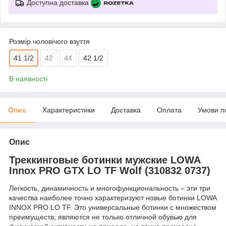
Доступна доставка
Розмір чоловічого взуття
41 1/2
42
44
42 1/2
В наявності
Опис
Характеристики
Доставка
Оплата
Умови п
Опис
Треккинговые ботинки мужские LOWA
Innox PRO GTX LO TF Wolf (310832 0737)
Легкость, динамичность и многофункциональность – эти три
качества наиболее точно характеризуют новые ботинки LOWA
INNOX PRO LO TF. Это универсальные ботинки с множеством
преимуществ, являются не только отличной обувью для