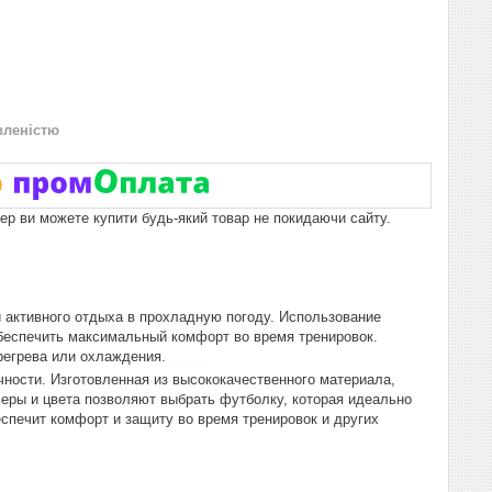
вленістю
пер ви можете купити будь-який товар не покидаючи сайту.
и активного отдыха в прохладную погоду. Использование
обеспечить максимальный комфорт во время тренировок.
регрева или охлаждения.
термоактивная футболка
ности. Изготовленная из высококачественного материала,
еры и цвета позволяют выбрать футболку, которая идеально
еспечит комфорт и защиту во время тренировок и других