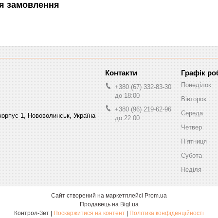
я замовлення
Графік ро
Понеділок
+380 (67) 332-83-30
до 18:00
Вівторок
+380 (96) 219-62-96
Середа
орпус 1, Нововолинськ, Україна
до 22:00
Четвер
Пʼятниця
Субота
Неділя
Сайт створений на маркетплейсі
Prom.ua
Продавець на Bigl.ua
Контрол-Зет |
Поскаржитися на контент
|
Політика конфіденційності