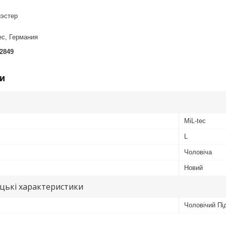
иэстер
11082019
ec, Германия
контрол-зет
2849
и
MiL-tec
L
Чоловіча
Новий
цькі характеристики
Чоловічий Пі