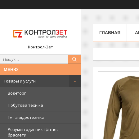
ГЛАВНАЯ
А
Контрол-Зет
Товары и услуги
Воєнторг
Побутова техніка
Tv та відеотехніка
Розумні годинник і фітнес
браслети