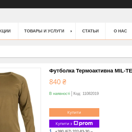
КЦИИ
ТОВАРЫ И УСЛУГИ
СТАТЬИ
О НАС
Футболка Термоактивна MIL-TE
840 ₴
В наявності
Код:
11082019
Купити
Купити з
+380 (67) 332-83-30