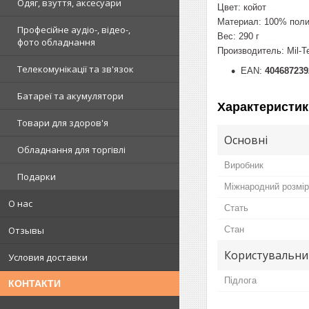
Одяг, взуття, аксесуари
Цвет: койот
coyote d/r
Материал: 100% пол
Професійне аудіо-, відео-,
Вес: 290 г
фото обладнання
отвод влаги
Производитель: Mil-T
Телекомунікації та зв'язок
EAN:
404687239
Батареї та акумулятори
Характеристик
Товари для здоров'я
Основні
Обладнання для торгівлі
Виробник
Подарки
Міжнародний розмір
О нас
Стать
Отзывы
Стан
Користувальни
Условия доставки
Підлога
КОНТАКТИ