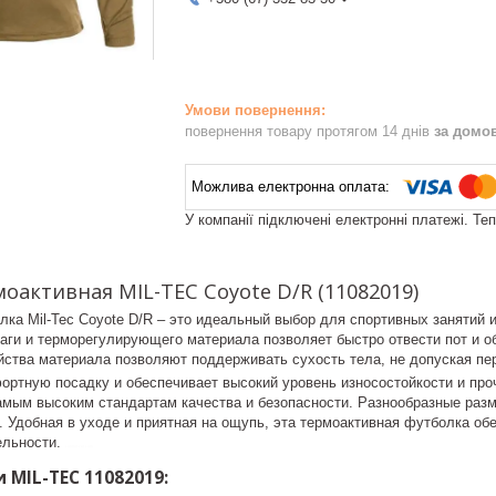
повернення товару протягом 14 днів
за домо
У компанії підключені електронні платежі. Те
оактивная MIL-TEC Coyote D/R (11082019)
ка Mil-Tec Coyote D/R – это идеальный выбор для спортивных занятий 
лаги и терморегулирующего материала позволяет быстро отвести пот и 
ства материала позволяют поддерживать сухость тела, не допуская пе
ортную посадку и обеспечивает высокий уровень износостойкости и проч
амым высоким стандартам качества и безопасности. Разнообразные разм
 Удобная в уходе и приятная на ощупь, эта термоактивная футболка об
ельности.
control-zet.com
 MIL-TEC 11082019: