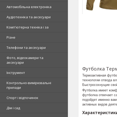
Автомобільна електроніка
Аудіотехніка та аксесуари
Комп'ютерна техніка і за
Різне
Телефони та аксесуари
Фото, відеокамери та
аксесуари
Футболка Терм
Інструмент
Термоактивная футбол
технологии отвода в
Контрольно-вимірювальні
Быстросохнущие свой
прилади
Футболка имеет комф
футболка отвечает с
Спорт і відпочинок
подойдет именно вам.
активных видов деят
Дім і сад
Характеристики