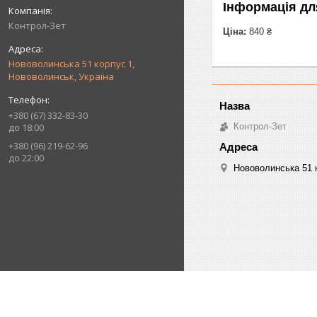
Інформація дл
Контрол-Зет
Ціна:
840 ₴
Нововолинська 51 корпус 1,
Нововолинськ, Україна
+380 (67) 332-83-30
до 18:00
Контрол-Зет
+380 (96) 219-62-96
до 22:00
Нововолинська 51 к