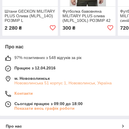
Штани GECKON MILITARY
Футболка бавовняна
Футб
PLUS Олива (MLPL_14O)
MILITARY PLUS олива
MILI
РОЗМІР L
(MLPL_10OL) РОЗМІР 42
сині
РОЗ
2 280
300
720
₴
₴
Про нас
97% позитивних з 548 відгуків за рік
Працює з 12.04.2016
м. Нововолинськ
Нововолинська 51 корпус 1, Нововолинськ, Україна
Контакти
Сьогодні працює з 09:00 до 18:00
Показати весь графік роботи
Про нас