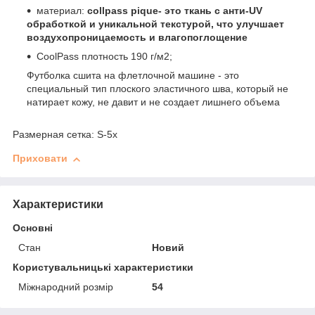
материал:
collpass pique- это ткань с анти-UV
обработкой и уникальной текстурой, что улучшает
воздухопроницаемость и влагопоглощение
CoolPass плотность 190 г/м2;
Футболка сшита на флетлочной машине - это
специальный тип плоского эластичного шва, который не
натирает кожу, не давит и не создает лишнего объема
Размерная сетка: S-5x
Приховати
Характеристики
Основні
Стан
Новий
Користувальницькі характеристики
Міжнародний розмір
54