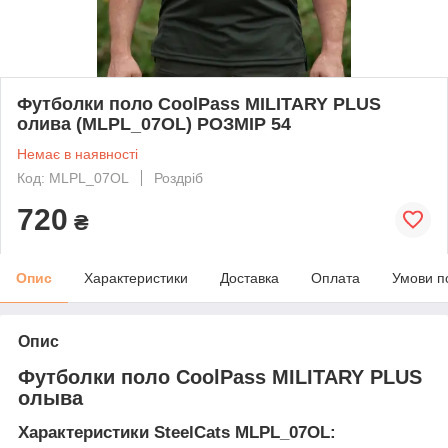
Футболки поло CoolPass MILITARY PLUS
олива (MLPL_07OL) РОЗМІР 54
Немає в наявності
Код: MLPL_07OL
Роздріб
720
₴
Опис
Характеристики
Доставка
Оплата
Умови п
Опис
Футболки поло CoolPass MILITARY PLUS
олыва
Характеристики SteelCats MLPL_07OL: