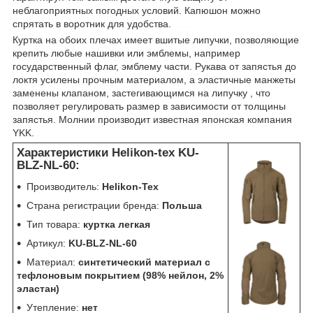
неблагоприятных погодных условий. Капюшон можно
спрятать в воротник для удобства.
куртка с флисом
Куртка на обоих плечах имеет вшитые липучки, позволяющие
крепить любые нашивки или эмблемы, например
государственный флаг, эмблему части. Рукава от запястья до
локтя усилены прочным материалом, а эластичные манжеты
заменены клапаном, застегивающимся на липучку , что
позволяет регулировать размер в зависимости от толщины
запястья. Молнии производит известная японская компания
YKK.
куртка с флисом helikon
Характеристики Helikon-tex KU-
BLZ-NL-60:
Производитель:
Helikon-Tex
Страна регистрации бренда:
Польша
Тип товара:
куртка легкая
Артикул:
KU-BLZ-NL-60
Материал:
синтетический материал с
тефлоновым покрытием (98% нейлон, 2%
эластан)
Утепление:
нет