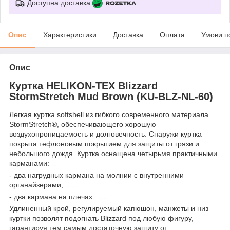
Доступна доставка
Опис
Характеристики
Доставка
Оплата
Умови п
Опис
Куртка HELIKON-TEX Blizzard
StormStretch Mud Brown (KU-BLZ-NL-60)
Легкая куртка softshell из гибкого современного материала
StormStretch®, обеспечивающего хорошую
воздухопроницаемость и долговечность. Снаружи куртка
покрыта тефлоновым покрытием для защиты от грязи и
небольшого дождя. Куртка оснащена четырьмя практичными
карманами:
helikon
- два нагрудных кармана на молнии с внутренними
органайзерами,
control-zet.com
- два кармана на плечах.
ku-blz-nl-60
Удлиненный крой, регулируемый капюшон, манжеты и низ
куртки позволят подогнать Blizzard под любую фигуру,
гарантируя тем самым достаточную защиту от