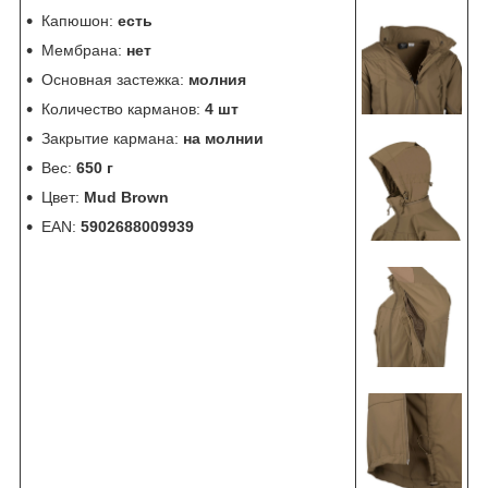
Капюшон:
есть
Мембрана:
нет
Основная застежка:
молния
Количество карманов:
4 шт
Закрытие кармана:
на молнии
Вес:
650 г
Цвет:
Mud Brown
EAN:
5902688009939