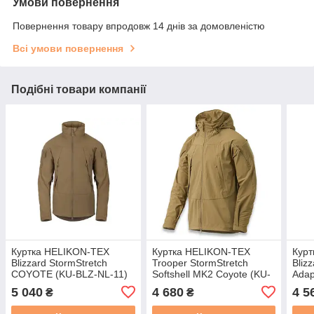
Умови повернення
Повернення товару впродовж 14 днів за домовленістю
Всі умови повернення
Подібні товари компанії
Куртка HELIKON-TEX
Куртка HELIKON-TEX
Кур
Blizzard StormStretch
Trooper StormStretch
Bliz
COYOTE (KU-BLZ-NL-11)
Softshell MK2 Coyote (KU-
Adap
РОЗМІР S
TRM-NL-11) РОЗМІР L
NL-1
5 040
4 680
4 5
₴
₴