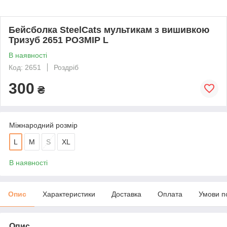
Бейсболка SteelCats мультикам з вишивкою
Тризуб 2651 РОЗМІР L
В наявності
Код: 2651
Роздріб
300
₴
Міжнародний розмір
L
M
S
XL
В наявності
Опис
Характеристики
Доставка
Оплата
Умови п
Опис