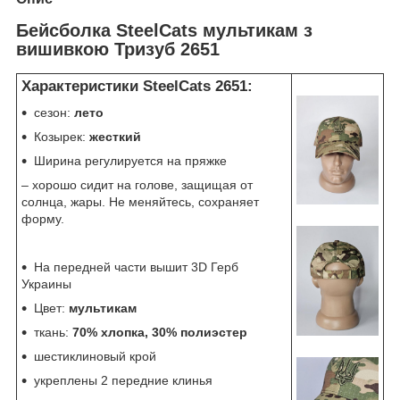
Бейсболка SteelCats мультикам з
вишивкою Тризуб 2651
Характеристики SteelCats 2651:
сезон:
лето
Козырек:
жесткий
Ширина регулируется на пряжке
– хорошо сидит на голове, защищая от
солнца, жары. Не меняйтесь, сохраняет
форму.
На передней части вышит 3D Герб
Украины
Цвет:
мультикам
ткань:
70% хлопка, 30% полиэстер
шестиклиновый крой
укреплены 2 передние клинья