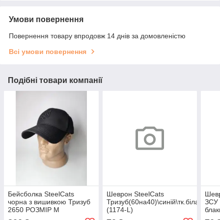
Умови повернення
Повернення товару впродовж 14 днів за домовленістю
Всі умови повернення
Подібні товари компанії
Бейсболка SteelCats
Шеврон SteelCats
Шевр
чорна з вишивкою Тризуб
Тризуб(60на40)\синій\тк.біла
ЗСУ 
2650 РОЗМІР М
(1174-L)
блак