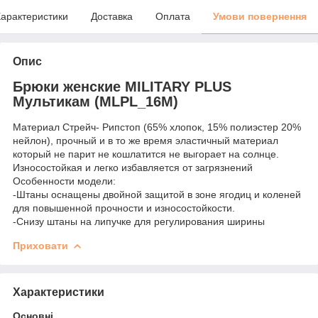
арактеристики
Доставка
Оплата
Умови повернення
Опис
Брюки женские MILITARY PLUS
Мультикам (MLPL_16M)
Материал Стрейч- Рипстоп (65% хлопок, 15% полиэстер 20%
нейлон), прочный и в то же время эластичный материал
который не парит не кошлатится не выгорает на солнце.
Износостойкая и легко избавляется от загрязнений
Особенности модели:
-Штаны оснащены двойной защитой в зоне ягодиц и коленей
для повышенной прочности и износостойкости.
-Снизу штаны на липучке для регулирования ширины
Приховати
Характеристики
Основні