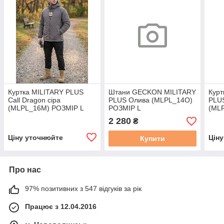
Куртка MILITARY PLUS
Штани GECKON MILITARY
Курт
Call Dragon сіра
PLUS Олива (MLPL_14O)
PLUS
(MLPL_16M) РОЗМІР L
РОЗМІР L
(ML
2 280
₴
Ціну уточнюйте
Цін
Купити
Про нас
97% позитивних з 547 відгуків за рік
Працює з 12.04.2016