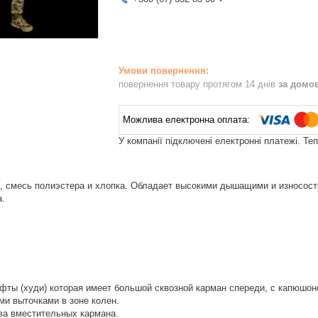
повернення товару протягом 14 днів
за домо
У компанії підключені електронні платежі. Те
, смесь полиэстера и хлопка. Обладает высокими дышащими и износосто
а.
офты (худи) которая имеет большой сквозной карман спереди, с капюшо
ми выточками в зоне колен.
ва вместительных кармана.