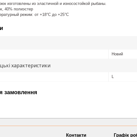
рюк изготовлены из эластичной и износостойкой рыбаны.
к, 40% полиэстер
ратурный режим: от +18°C до +25°C
и
Новий
цькі характеристики
L
я замовлення
Графік ро