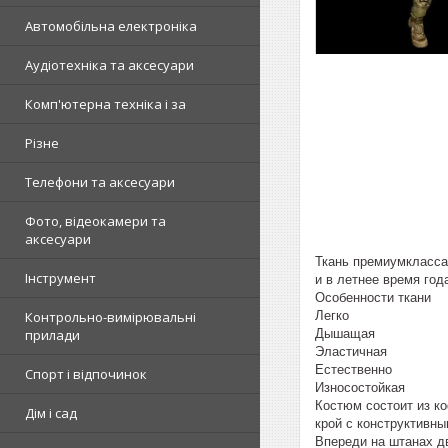
Автомобільна електроніка
Аудіотехніка та аксесуари
Комп'ютерна техніка і за
Різне
Телефони та аксесуари
Фото, відеокамери та
аксесуари
Ткань премиумкласса
Інструмент
и в летнее время год
Особенности ткани
Легко
Контрольно-вимірювальні
Дышащая
прилади
Эластичная
Естественно
Спорт і відпочинок
Износостойкая
Костюм состоит из к
Дім і сад
крой с конструктивны
Впереди на штанах д