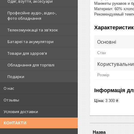
Одяг, взуття, аксесуари
Манжеты рукавов и б
Материал: 60% хлопо
Професійне аудіо-, відео-,
Рекомендуемый темпе
фото обладнання
Характеристик
Телекомунікації та зв'язок
Основні
Батареї та акумулятори
Стан
Товари для здоров'я
Користувальни
Обладнання для торгівлі
Розмір
Подарки
О нас
Інформація дл
Отзывы
Ціна:
3 300 ₴
Условия доставки
КОНТАКТИ