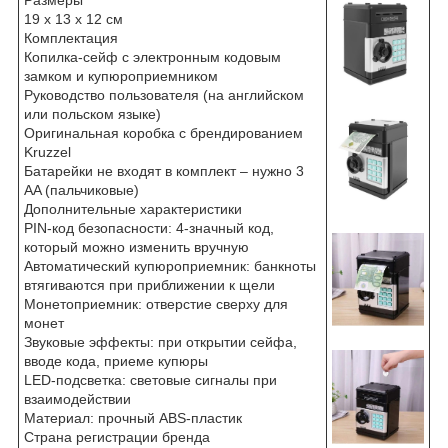
Размеры
19 х 13 х 12 см
Комплектация
Копилка-сейф с электронным кодовым
замком и купюроприемником
Руководство пользователя (на английском
или польском языке)
Оригинальная коробка с брендированием
Kruzzel
Батарейки не входят в комплект – нужно 3
AA (пальчиковые)
Дополнительные характеристики
PIN-код безопасности: 4-значный код,
который можно изменить вручную
Автоматический купюроприемник: банкноты
втягиваются при приближении к щели
Монетоприемник: отверстие сверху для
монет
Звуковые эффекты: при открытии сейфа,
вводе кода, приеме купюры
LED-подсветка: световые сигналы при
взаимодействии
Материал: прочный ABS-пластик
Страна регистрации бренда