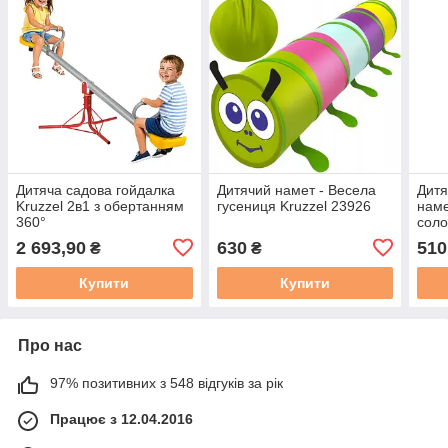
Дитяча садова гойдалка
Дитячий намет - Весела
Дитя
Kruzzel 2в1 з обертанням
гусениця Kruzzel 23926
наме
360°
соло
101 
2 693,90
630
510
₴
₴
Купити
Купити
Про нас
97% позитивних з 548 відгуків за рік
Працює з 12.04.2016