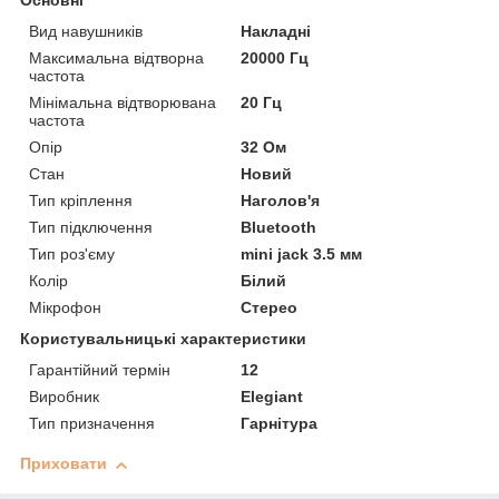
Основні
Вид навушників
Накладні
Максимальна відтворна
20000 Гц
частота
Мінімальна відтворювана
20 Гц
частота
Опір
32 Ом
Стан
Новий
Тип кріплення
Наголов'я
Тип підключення
Bluetooth
Тип роз'єму
mini jack 3.5 мм
Колір
Білий
Мікрофон
Стерео
Користувальницькі характеристики
Гарантійний термін
12
Виробник
Elegiant
Тип призначення
Гарнітура
Приховати