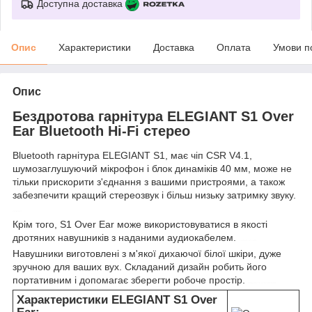
Доступна доставка
Опис
Характеристики
Доставка
Оплата
Умови п
Опис
Бездротова гарнітура ELEGIANT S1 Over
Ear Bluetooth Hi-Fi стерео
Bluetooth гарнітура ELEGIANT S1, має чіп CSR V4.1,
шумозаглушуючий мікрофон і блок динаміків 40 мм, може не
тільки прискорити з'єднання з вашими пристроями, а також
забезпечити кращий стереозвук і більш низьку затримку звуку.
elegiant
Крім того, S1 Over Ear може використовуватися в якості
дротяних навушників з наданими аудиокабелем.
control-zet.com
Навушники виготовлені з м'якої дихаючої білої шкіри, дуже
зручною для ваших вух. Складаний дизайн робить його
портативним і допомагає зберегти робоче простір.
elegiant s1 over ear ціна
Характеристики ELEGIANT S1 Over