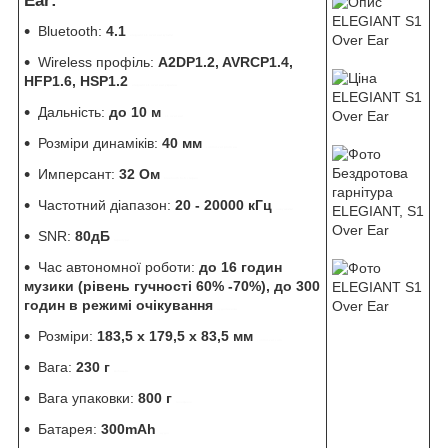
Ear:
Bluetooth:
4.1
elegiant s1 over ear купити
Wireless профіль:
A2DP1.2, AVRCP1.4,
HFP1.6, HSP1.2
elegiant s1 over ear україна
Дальність:
до 10 м
s1 over ear
Розміри динаміків:
40 мм
control-zet.prom.ua
Имперсант:
32 Ом
bluetooth hi-fi стерео
Частотний діапазон:
20 - 20000 кГц
навушники
SNR:
80дБ
гарнітури
Час автономної роботи:
до 16 годин
музики (рівень гучності 60% -70%), до 300
годин в режимі очікування
аудіотехніка
Розміри:
183,5 х 179,5 х 83,5 мм
control-zet.com
Вага:
230 г
мобільні
Вага упаковки:
800 г
телефонія
Батарея:
300mAh
аудіо