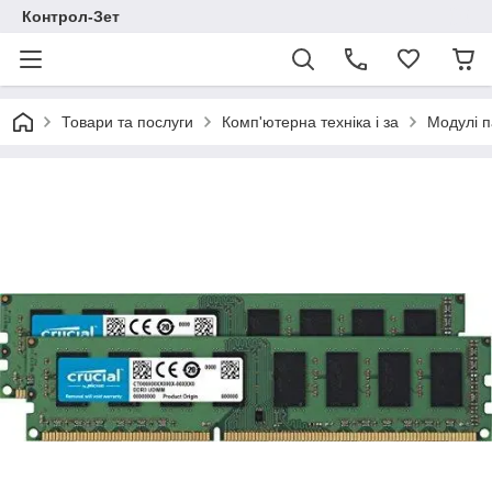
Контрол-Зет
Товари та послуги
Комп'ютерна техніка і за
Модулі п