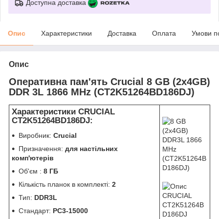
Доступна доставка
Опис
Характеристики
Доставка
Оплата
Умови п
Опис
Оперативна пам'ять Crucial 8 GB (2x4GB)
DDR 3L 1866 MHz (CT2K51264BD186DJ)
Характеристики CRUCIAL
CT2K51264BD186DJ:
Виробник:
Crucial
Призначення:
для настільних
комп'ютерів
Об'єм :
8 ГБ
Кількість планок в комплекті:
2
Тип:
DDR3L
Стандарт:
PC3-15000