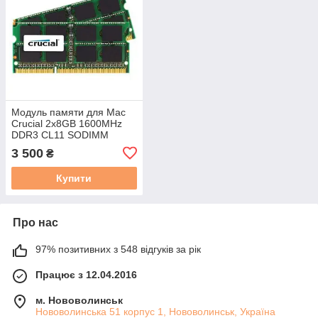
Модуль памяти для Mac
Crucial 2x8GB 1600MHz
DDR3 CL11 SODIMM
1.35V
3 500
₴
(CT2C8G3S160BMCEU)
Купити
Про нас
97% позитивних з 548 відгуків за рік
Працює з 12.04.2016
м. Нововолинськ
Нововолинська 51 корпус 1, Нововолинськ, Україна