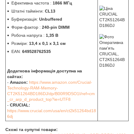
Ефективна частота :
1866 МГц
Штатні таймінги:
CL13
Буферизація:
Unbuffered
Форм-фактор :
240-pin DIMM
Робоча напруга :
1,35 В
Розміри:
13,4 x 0,1 x 3,1 см
EAN:
649528762535
Додаткова інформація доступна на
сайтах:
-
Amazon:
https://www.amazon.com/Crucial-
Technology-RAM-Memory-
CT2K51264BD186DJ/dp/B00R9DSO1I/ref=cm
_cr_arp_d_product_top?ie=UTF8
-
CRUCIAL:
https://www.crucial.com/usa/en/ct2k51264bd18
6dj
Схожі та супутні товари: