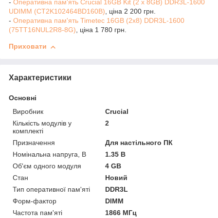
-
Оперативна пам'ять Crucial 16GB Kit (2 x 8GB) DDR3L-1600
UDIMM (CT2K102464BD160B)
, ціна 2 200 грн.
-
Оперативна пам'ять Timetec 16GB (2x8) DDR3L-1600
(75TT16NUL2R8-8G)
, ціна 1 780 грн.
Приховати
Характеристики
Основні
Виробник
Crucial
Кількість модулів у
2
комплекті
Призначення
Для настільного ПК
Номінальна напруга, В
1.35 В
Об'єм одного модуля
4 GB
Стан
Новий
Тип оперативної пам'яті
DDR3L
Форм-фактор
DIMM
Частота пам'яті
1866 МГц