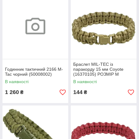
Браслет MIL-TEC із
Годинник тактичний 2166 M-
паракорду 15 мм Coyote
Tac чорний (50008002)
(16370105) РОЗМІР M
В наявності
В наявності
1 260
144
₴
₴