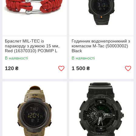
Браслет MIL-TEC із
Годинник водонепроникний з
паракорду з дужкою 15 мм,
компасом M-Tac (50003002)
Red (16370310) РОЗМІР L
Black
В наявності
В наявності
120
1 500
₴
₴