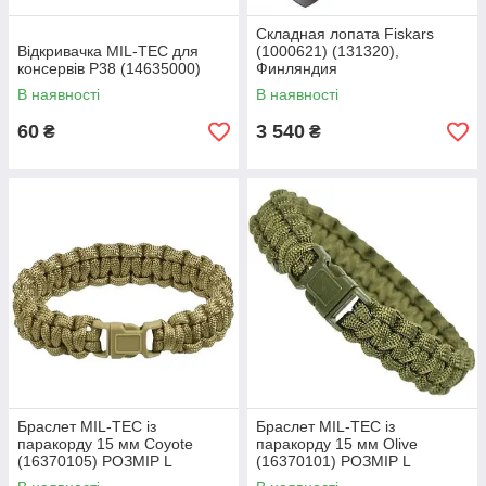
Складная лопата Fiskars
Відкривачка MIL-TEC для
(1000621) (131320),
консервів Р38 (14635000)
Финляндия
В наявності
В наявності
60
3 540
₴
₴
Браслет MIL-TEC із
Браслет MIL-TEC із
паракорду 15 мм Coyote
паракорду 15 мм Olive
(16370105) РОЗМІР L
(16370101) РОЗМІР L