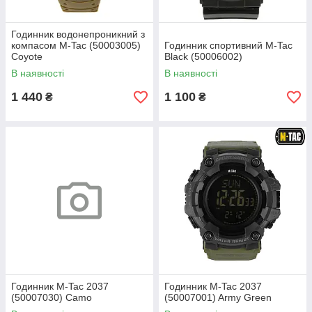
Годинник водонепроникний з
компасом M-Tac (50003005)
Годинник спортивний M-Tac
Coyote
Black (50006002)
В наявності
В наявності
1 440
1 100
₴
₴
Годинник M-Tac 2037
Годинник M-Tac 2037
(50007030) Camo
(50007001) Army Green