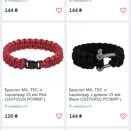
В наявності
В наявності
144
144
₴
₴
Браслет MIL-TEC із
Браслет MIL-TEC із
паракорду 15 мм Red
паракорду з дужкою 15 мм
(16370110) РОЗМІР L
Black (16370302) РОЗМІР L
В наявності
В наявності
120
144
₴
₴